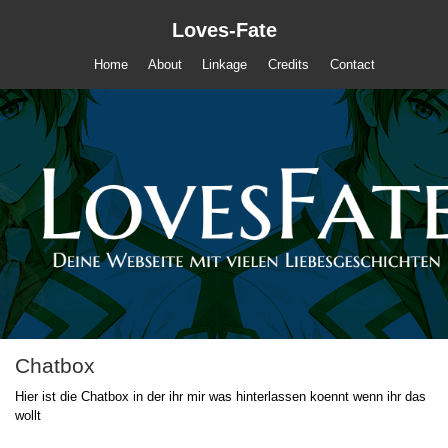
Loves-Fate
Home
About
Linkage
Credits
Contact
Chatbox
Hier ist die Chatbox in der ihr mir was hinterlassen koennt wenn ihr das
wollt