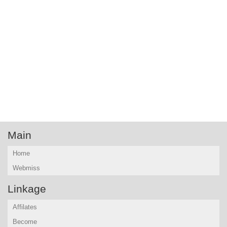
Main
Home
Webmiss
Linkage
Affilates
Become